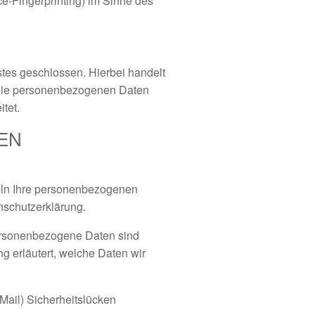
ce-Fingerprinting) im Sinne des
tes geschlossen. Hierbei handelt
r die personenbezogenen Daten
tet.
NEN
deln Ihre personenbezogenen
nschutzerklärung.
ersonenbezogene Daten sind
g erläutert, welche Daten wir
Mail) Sicherheitslücken