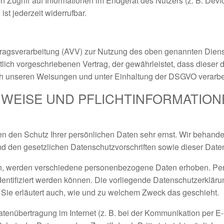
Zugriff auf Informationen im Endgerät des Nutzers (z. B. Devi
st jederzeit widerrufbar.
tragsverarbeitung (AVV) zur Nutzung des oben genannten Diens
tlich vorgeschriebenen Vertrag, der gewährleistet, dass diese
h unseren Weisungen und unter Einhaltung der DSGVO verarbei
NWEISE UND PFLICHT­INFORMATIO
en den Schutz Ihrer persönlichen Daten sehr ernst. Wir behan
nd den gesetzlichen Datenschutzvorschriften sowie dieser Date
n, werden verschiedene personenbezogene Daten erhoben. P
dentifiziert werden können. Die vorliegende Datenschutzerklärun
 Sie erläutert auch, wie und zu welchem Zweck das geschieht.
atenübertragung im Internet (z. B. bei der Kommunikation per E-